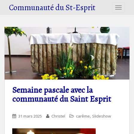
S
Communauté du St-Esprit
TOGGLE
k
i
p
t
o
m
a
i
n
c
o
n
Semaine pascale avec la
t
communauté du Saint Esprit
e
n
t
,
31 mars 2025
Christel
carême
Slideshow