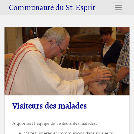
S
Communauté du St-Esprit
TOGGLE
k
i
p
t
o
m
a
i
n
c
o
n
t
e
Visiteurs des malades
n
t
A quoi sert l’équipe de visiteurs des malades:
Visites, prières et Communions dans plusieurs