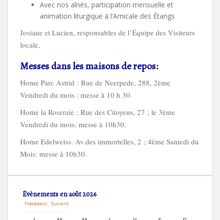
Avec nos aînés, participation mensuelle et
animation liturgique à l’Amicale des Étangs
Josiane et Lucien, responsables de l’Équipe des Visiteurs
locale,
Messes dans les maisons de repos:
Home Parc Astrid : Rue de Neerpede, 288, 2ème
Vendredi du mois : messe à 10 h 30.
Home la Roseraie : Rue des Citoyens, 27 ; le 3ème
Vendredi du mois: messe à 10h30.
Home Edelweiss. Av.des immortelles, 2 ; 4ème Samedi du
Mois: messe à 10h30.
Évènements en août 2026
Précédent
Suivant
L
M
M
J
V
S
D
L
M
M
J
V
S
D