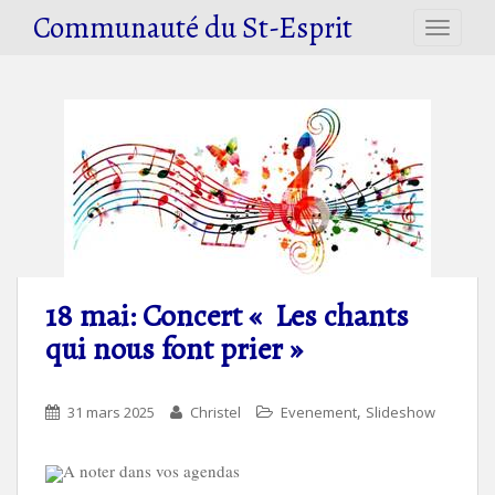
S
Communauté du St-Esprit
TOGGLE
k
i
p
t
o
m
a
i
n
c
o
18 mai: Concert « Les chants
n
qui nous font prier »
t
e
n
,
31 mars 2025
Christel
Evenement
Slideshow
t
A noter dans vos agendas