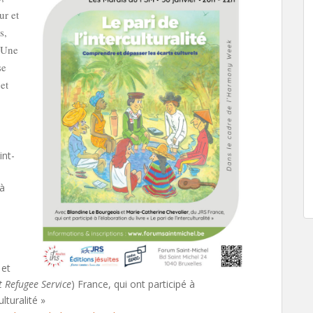
ur et
s,
. Une
se
 et
int-
 à
 et
t Refugee Service
) France, qui ont participé à
ulturalité »