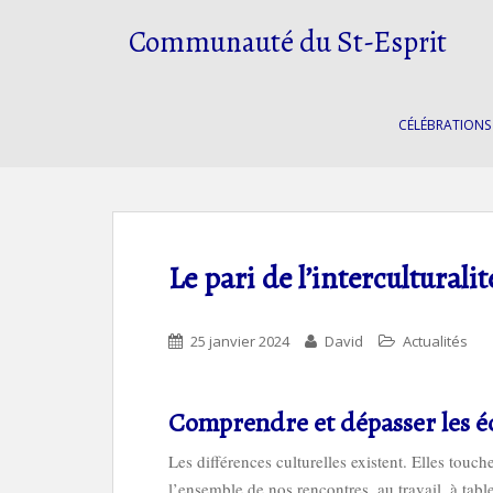
S
Communauté du St-Esprit
k
i
p
t
CÉLÉBRATIONS
o
m
a
i
n
c
Le pari de l’interculturalit
o
n
t
25 janvier 2024
David
Actualités
e
n
Comprendre et dépasser les éc
t
Les différences culturelles existent. Elles touch
l’ensemble de nos rencontres, au travail, à table