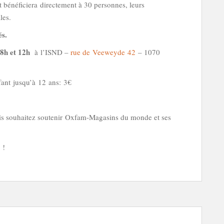
jet bénéﬁciera directement à 30 personnes, leurs
les.
és.
8h et 12h
à l’ISND –
rue de Veeweyde 42
– 1070
nfant jusqu’à 12 ans: 3€
ais souhaitez soutenir Oxfam-Magasins du monde et ses
!