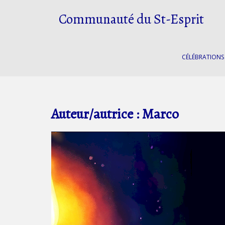
S
Communauté du St-Esprit
k
i
p
t
CÉLÉBRATIONS
o
m
a
i
n
Auteur/autrice :
Marco
c
o
n
t
e
n
t