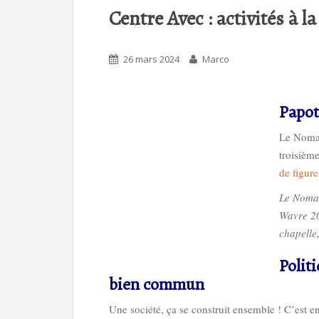
Centre Avec : activités à l
26 mars 2024
Marco
Papot
Le Nomad
troisièm
de figure
Le Noma
Wavre 203
chapelle
Polit
bien
Une socié