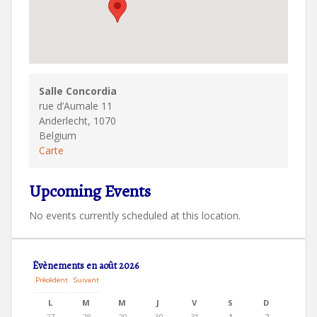
Salle Concordia
rue d’Aumale 11
Anderlecht
,
1070
Belgium
Salle
Carte
Concordia
Upcoming Events
No events currently scheduled at this location.
Évènements en août 2026
Précédent
Suivant
L
M
M
J
V
S
D
L
M
M
J
V
S
D
U
A
E
E
E
A
I
2
2
2
3
3
1
2
27
28
29
30
31
1
2