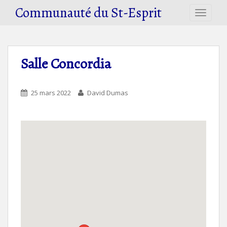
S
Communauté du St-Esprit
TOGGLE
k
i
p
t
Salle Concordia
o
m
a
25 mars 2022
David Dumas
i
n
c
o
n
t
e
n
t