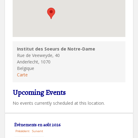
Institut des Soeurs de Notre-Dame
Rue de Veeweyde, 40
Anderlecht
,
1070
Belgique
Institut
Carte
des
Soeurs
Upcoming Events
de
Notre-
No events currently scheduled at this location.
Dame
Évènements en août 2026
Précédent
Suivant