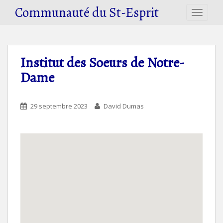
S
Communauté du St-Esprit
TOGGLE
k
i
p
t
Institut des Soeurs de Notre-
o
Dame
m
a
i
29 septembre 2023
David Dumas
n
c
o
n
t
e
n
t