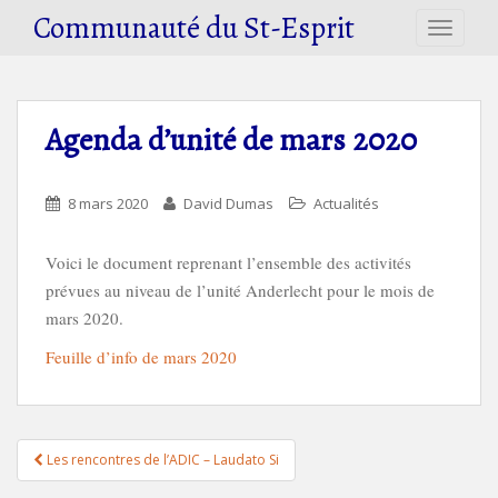
S
Communauté du St-Esprit
TOGGLE
k
i
p
t
Agenda d’unité de mars 2020
o
m
a
8 mars 2020
David Dumas
Actualités
i
n
Voici le document reprenant l’ensemble des activités
c
prévues au niveau de l’unité Anderlecht pour le mois de
o
mars 2020.
n
t
Feuille d’info de mars 2020
e
n
t
Navigation
Les rencontres de l’ADIC – Laudato Si
de