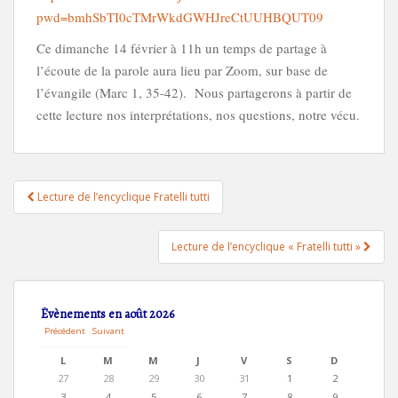
pwd=bmhSbTI0cTMrWkdGWHJreCtUUHBQUT09
Ce dimanche 14 février à 11h un temps de partage à
l’écoute de la parole aura lieu par Zoom, sur base de
l’évangile (Marc 1, 35-42). Nous partagerons à partir de
cette lecture nos interprétations, nos questions, notre vécu.
Navigation
Lecture de l’encyclique Fratelli tutti
de
l’article
Lecture de l’encyclique « Fratelli tutti »
Évènements en août 2026
Précédent
Suivant
L
M
M
J
V
S
D
L
M
M
J
V
S
D
U
A
E
E
E
A
I
2
2
2
3
3
1
2
27
28
29
30
31
1
2
N
R
R
U
N
M
M
7
8
9
0
1
a
a
D
D
C
D
D
E
A
3
4
5
6
7
8
9
3
4
5
6
7
8
9