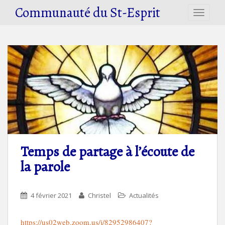
S
Communauté du St-Esprit
TOGGLE
k
i
p
t
o
m
a
i
n
c
o
n
Temps de partage à l’écoute de
t
la parole
e
n
t
4 février 2021
Christel
Actualités
https://us02web.zoom.us/j/82952986407?