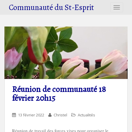
S
Communauté du St-Esprit
TOGGLE
k
i
p
t
o
m
a
i
n
c
o
n
Réunion de communauté 18
t
février 20h15
e
n
t
13 février 2022
Christel
Actualités
Réunion de travail des forces vives pour organiser le