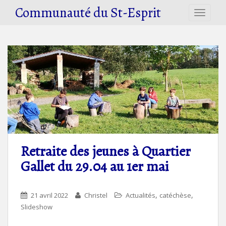
S
Communauté du St-Esprit
TOGGLE
k
i
p
t
o
m
a
i
n
c
o
n
Retraite des jeunes à Quartier
t
Gallet du 29.04 au 1er mai
e
n
t
,
,
21 avril 2022
Christel
Actualités
catéchèse
Slideshow