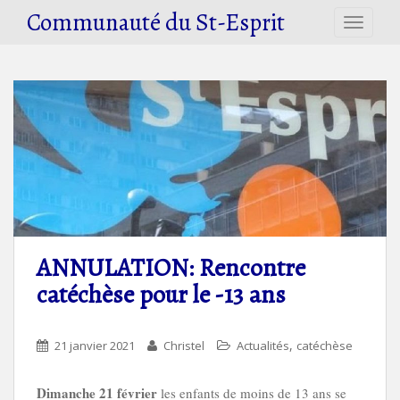
S
Communauté du St-Esprit
TOGGLE
k
i
p
t
o
m
a
i
n
c
o
n
ANNULATION: Rencontre
t
catéchèse pour le -13 ans
e
n
t
,
21 janvier 2021
Christel
Actualités
catéchèse
Dimanche 21 février
les enfants de moins de 13 ans se