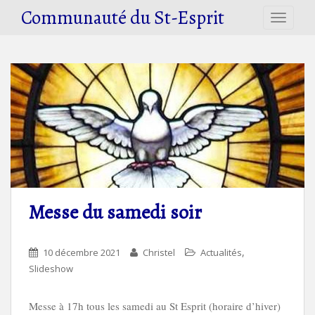
S
Communauté du St-Esprit
TOGGLE
k
i
p
t
o
m
a
i
n
c
o
n
Messe du samedi soir
t
e
n
,
10 décembre 2021
Christel
Actualités
t
Slideshow
Messe à 17h tous les samedi au St Esprit (horaire d’hiver)