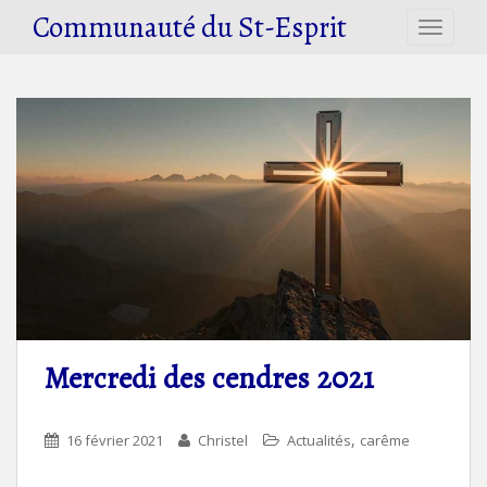
S
Communauté du St-Esprit
TOGGLE
k
i
p
t
o
m
a
i
n
c
o
n
t
e
Mercredi des cendres 2021
n
t
,
16 février 2021
Christel
Actualités
carême