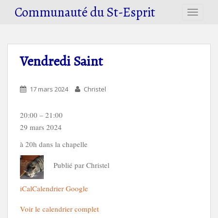
S
Communauté du St-Esprit
TOGGLE
k
i
p
t
Vendredi Saint
o
m
a
17 mars 2024
Christel
i
n
Vendredi
20:00
–
21:00
c
Saint
29 mars 2024
o
n
à 20h dans la chapelle
t
e
Publié par
Christel
n
t
iCal
Calendrier Google
Voir le calendrier complet