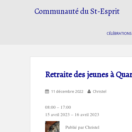
S
Communauté du St-Esprit
k
i
p
t
CÉLÉBRATIONS
o
m
a
i
n
c
Retraite des jeunes à Quar
o
n
t
11 décembre 2022
Christel
e
n
Retraite
08:00
–
17:00
t
des
15 avril 2023
–
16 avril 2023
jeunes
Publié par
Christel
à