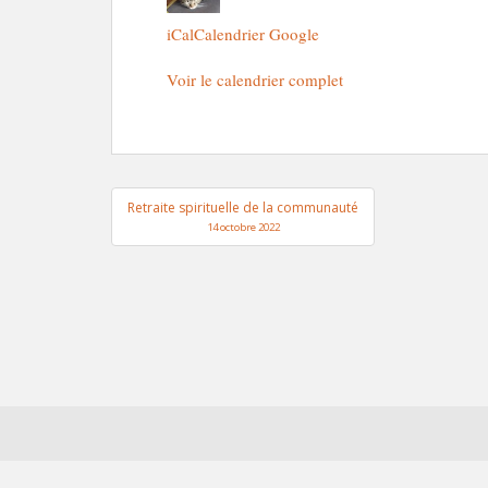
Quartier
Gallet
iCal
Calendrier Google
-
Voir le calendrier complet
2023
Navigation
Retraite spirituelle de la communauté
de
14 octobre 2022
l’article