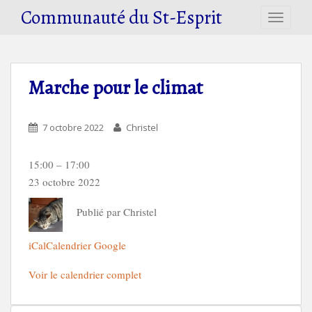
S
Communauté du St-Esprit
TOGGLE
k
i
p
t
Marche pour le climat
o
m
a
7 octobre 2022
Christel
i
n
Marche
15:00
–
17:00
c
pour
23 octobre 2022
o
le
n
Publié par
Christel
climat
t
e
iCal
Calendrier Google
n
t
Voir le calendrier complet