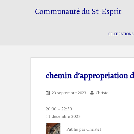
S
Communauté du St-Esprit
k
i
p
t
CÉLÉBRATIONS
o
m
a
i
n
c
chemin d’appropriation de
o
n
t
23 septembre 2023
Christel
e
n
chemin
20:00
–
22:30
t
d'appropriation
11 décembre 2023
de
Publié par
Christel
l'encyclique