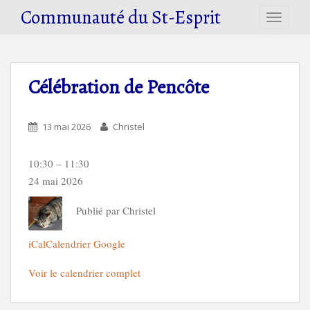
S
Communauté du St-Esprit
TOGGLE
k
i
p
t
Célébration de Pencôte
o
m
a
13 mai 2026
Christel
i
n
Célébration
10:30
–
11:30
c
de
24 mai 2026
o
Pencôte
n
Publié par
Christel
t
e
iCal
Calendrier Google
n
t
Voir le calendrier complet