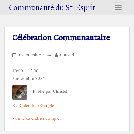
S
Communauté du St-Esprit
TOGGLE
k
i
p
t
Célébration Communautaire
o
m
a
1 septembre 2024
Christel
i
n
Célébration
10:00
–
12:00
c
Communautaire
3 novembre 2024
o
n
Publié par
Christel
t
e
iCal
Calendrier Google
n
t
Voir le calendrier complet