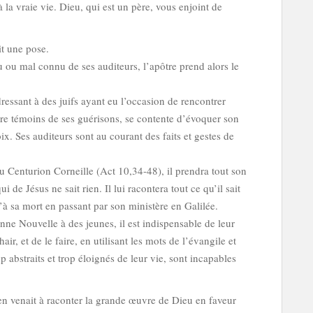
à la vraie vie. Dieu, qui est un père, vous enjoint de
t une pose.
u ou mal connu de ses auditeurs, l’apôtre prend alors le
dressant à des juifs ayant eu l’occasion de rencontrer
re témoins de ses guérisons, se contente d’évoquer son
x. Ses auditeurs sont au courant des faits et gestes de
au Centurion Corneille (Act 10,34-48), il prendra tout son
 de Jésus ne sait rien. Il lui racontera tout ce qu’il sait
à sa mort en passant par son ministère en Galilée.
ne Nouvelle à des jeunes, il est indispensable de leur
ir, et de le faire, en utilisant les mots de l’évangile et
p abstraits et trop éloignés de leur vie, sont incapables
 en venait à raconter la grande œuvre de Dieu en faveur