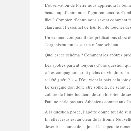
L’observation de Pierre nous apprendra la bonne 
beaucoup d’entre nous l’ignorent encore. Combi
filet ? Combien d’entre nous savent comment f
clairement l’essentiel de leur foi, de toucher d
Un examen comparatif des prédications choc de 
s’organisent toutes sur un même schéma.
Quel est ce schéma ? Comment les apôtres proc
Les apôtres partent toujours d’une question qui 
« Tes compagnons sont pleins de vin doux ! » «
t-il été guéri ? » « D’où vient la paix et la joie
Le kérygme doit donc être sollicité, ne serait ce
culture de l’interlocuteur, de son histoire, de s
Paul ne parle pas aux Athéniens comme aux Juiv
A la question posée, l’apôtre donne tout de suite
En effet Jésus est au cœur de la Bonne Nouvelle, 
devenir la source de ta joie, Jésus peut te reme