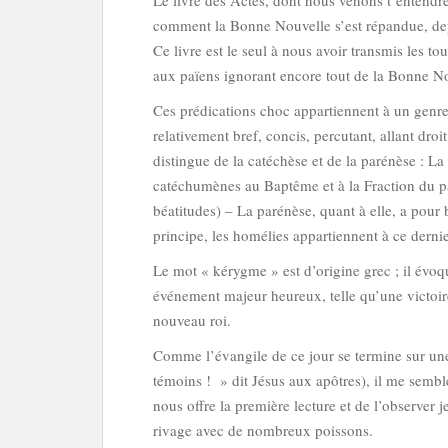
Le livre des Actes, dont nous venons t’entendre 
comment la Bonne Nouvelle s’est répandue, de
Ce livre est le seul à nous avoir transmis les to
aux païens ignorant encore tout de la Bonne N
Ces prédications choc appartiennent à un genre li
relativement bref, concis, percutant, allant droi
distingue de la catéchèse et de la parénèse : L
catéchumènes au Baptême et à la Fraction du pai
béatitudes) – La parénèse, quant à elle, a pour b
principe, les homélies appartiennent à ce derni
Le mot « kérygme » est d’origine grec ; il évoq
événement majeur heureux, telle qu’une victoire
nouveau roi.
Comme l’évangile de ce jour se termine sur une
témoins ! » dit Jésus aux apôtres), il me semble
nous offre la première lecture et de l’observer j
rivage avec de nombreux poissons.