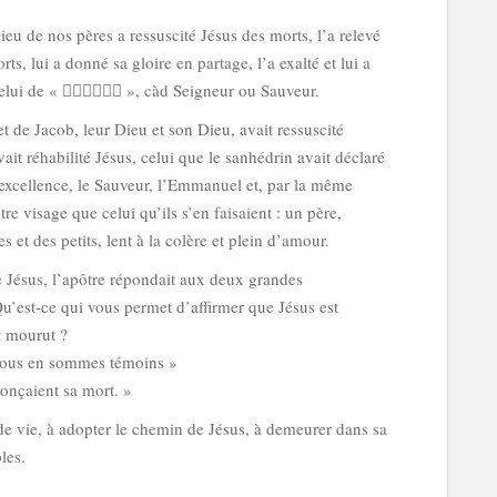
eu de nos pères a ressuscité Jésus des morts, l’a relevé
rts, lui a donné sa gloire en partage, l’a exalté et lui a
elui de «  », càd Seigneur ou Sauveur.
 de Jacob, leur Dieu et son Dieu, avait ressuscité
ait réhabilité Jésus, celui que le sanhédrin avait déclaré
r excellence, le Sauveur, l’Emmanuel et, par la même
tre visage que celui qu’ils s’en faisaient : un père,
et des petits, lent à la colère et plein d’amour.
e Jésus, l’apôtre répondait aux deux grandes
Qu’est-ce qui vous permet d’affirmer que Jésus est
et mourut ?
 Nous en sommes témoins »
onçaient sa mort. »
 de vie, à adopter le chemin de Jésus, à demeurer dans sa
les.
_____________________________________________