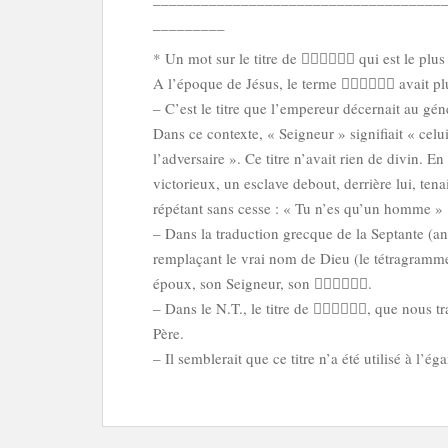
_________
* Un mot sur le titre de  qui est le plus
A l’époque de Jésus, le terme  avait plu
– C’est le titre que l’empereur décernait au gé
Dans ce contexte, « Seigneur » signifiait « celu
l’adversaire ». Ce titre n’avait rien de divin. E
victorieux, un esclave debout, derrière lui, tena
répétant sans cesse : « Tu n’es qu’un homme »
– Dans la traduction grecque de la Septante (an
remplaçant le vrai nom de Dieu (le tétragramm
époux, son Seigneur, son .
– Dans le N.T., le titre de , que nous tr
Père.
– Il semblerait que ce titre n’a été utilisé à l’é