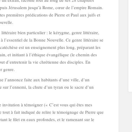
un extrait, raconte tout au long de ses 28 chapitres
puis Jérusalem jusqu’à Rome, cœur de l’empire Romain.
utes premières prédications de Pierre et Paul aux juifs et
ouvelle.
ttéraire bien particulier : le kérygme, genre littéraire,
t à l’essentiel de la Bonne Nouvelle. Ce genre littéraire se
a catéchèse est un enseignement plus long, préparant les
n, et initiant à l’éthique évangélique (le chemin des
ut d’entretenir la vie chrétienne des disciples. En
er genre.
ue l’annonce faite aux habitants d’une ville, d’un
 sur l’ennemi, la chute d’un tyran ou le sacre d’un
 invitation à témoigner (« C’est vous qui êtes mes
 tout à fait indiqué de relire le témoignage de Pierre que
etant le filet en eaux profondes, et le ramenant sur le