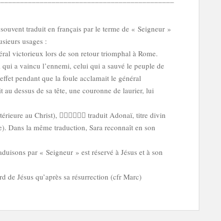
 souvent traduit en français par le terme de « Seigneur »
sieurs usages :
néral victorieux lors de son retour triomphal à Rome.
i qui a vaincu l’ennemi, celui qui a sauvé le peuple de
n effet pendant que la foule acclamait le général
it au dessus de sa tête, une couronne de laurier, lui
térieure au Christ),  traduit Adonaï, titre divin
e). Dans la même traduction, Sara reconnaît en son
aduisons par « Seigneur » est réservé à Jésus et à son
gard de Jésus qu’après sa résurrection (cfr Marc)