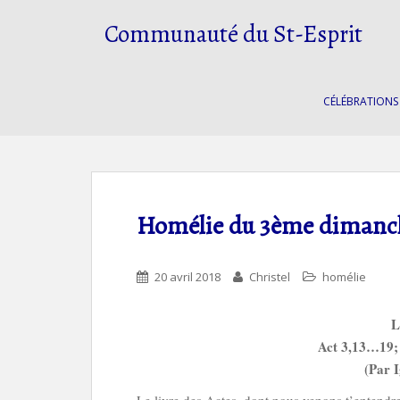
S
Communauté du St-Esprit
k
i
p
t
CÉLÉBRATIONS
o
m
a
i
n
c
Homélie du 3ème dimanc
o
n
t
20 avril 2018
Christel
homélie
e
n
L
t
Act 3,13…19; 
(Par I