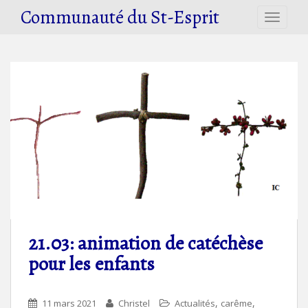
S
Communauté du St-Esprit
TOGGLE
k
i
p
t
o
m
a
i
n
c
o
n
t
e
21.03: animation de catéchèse
n
pour les enfants
t
,
,
11 mars 2021
Christel
Actualités
carême