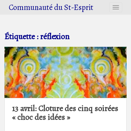
S
Communauté du St-Esprit
TOGGLE
k
i
p
t
Étiquette :
réflexion
o
m
a
i
n
c
o
n
t
e
n
13 avril: Cloture des cinq soirées
t
« choc des idées »