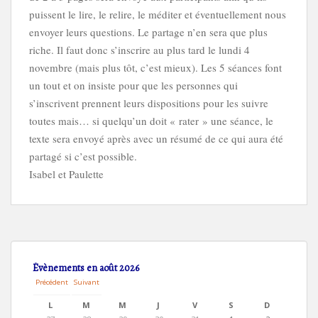
puissent le lire, le relire, le méditer et éventuellement nous
envoyer leurs questions. Le partage n’en sera que plus
riche. Il faut donc s’inscrire au plus tard le lundi 4
novembre (mais plus tôt, c’est mieux). Les 5 séances font
un tout et on insiste pour que les personnes qui
s’inscrivent prennent leurs dispositions pour les suivre
toutes mais… si quelqu’un doit « rater » une séance, le
texte sera envoyé après avec un résumé de ce qui aura été
partagé si c’est possible.
Isabel et Paulette
Évènements en août 2026
Précédent
Suivant
L
M
M
J
V
S
D
L
M
M
J
V
S
D
U
A
E
E
E
A
I