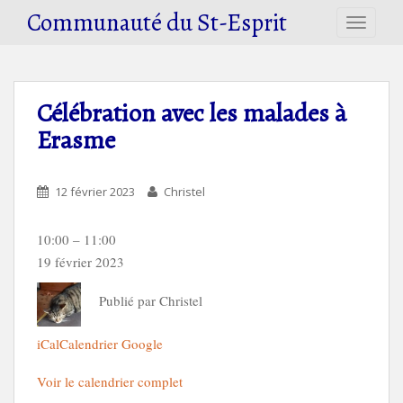
S
Communauté du St-Esprit
TOGGLE
k
i
p
t
Célébration avec les malades à
o
Erasme
m
a
i
12 février 2023
Christel
n
c
o
Célébration
10:00
–
11:00
n
avec
19 février 2023
t
les
e
Publié par
Christel
malades
n
à
t
Erasme
iCal
Calendrier Google
Voir le calendrier complet