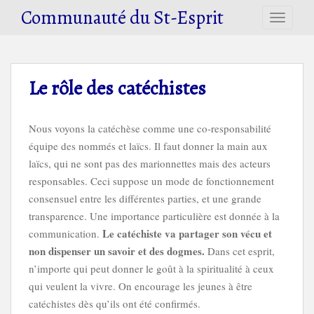
S
Communauté du St-Esprit
TOGGLE
k
i
p
t
Le rôle des catéchistes
o
m
a
Nous voyons la catéchèse comme une co-responsabilité
i
équipe des nommés et laïcs. Il faut donner la main aux
n
laïcs, qui ne sont pas des marionnettes mais des acteurs
c
responsables. Ceci suppose un mode de fonctionnement
o
consensuel entre les différentes parties, et une grande
n
transparence. Une importance particulière est donnée à la
t
Le catéchiste va partager son vécu et
e
communication.
n
non dispenser un savoir et des dogmes.
Dans cet esprit,
t
n’importe qui peut donner le goût à la spiritualité à ceux
qui veulent la vivre. On encourage les jeunes à être
catéchistes dès qu’ils ont été confirmés.